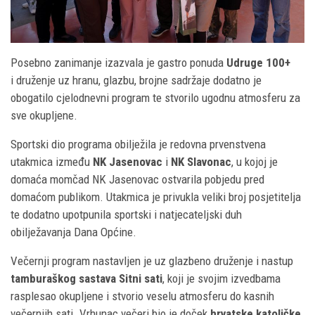
Posebno zanimanje izazvala je gastro ponuda
Udruge 100+
i druženje uz hranu, glazbu, brojne sadržaje dodatno je
obogatilo cjelodnevni program te stvorilo ugodnu atmosferu za
sve okupljene.
Sportski dio programa obilježila je redovna prvenstvena
utakmica između
NK Jasenovac
i
NK Slavonac
, u kojoj je
domaća momčad NK Jasenovac ostvarila pobjedu pred
domaćom publikom. Utakmica je privukla veliki broj posjetitelja
te dodatno upotpunila sportski i natjecateljski duh
obilježavanja Dana Općine.
Večernji program nastavljen je uz glazbeno druženje i nastup
tamburaškog sastava Sitni sati
, koji je svojim izvedbama
rasplesao okupljene i stvorio veselu atmosferu do kasnih
večernjih sati. Vrhunac večeri bio je doček
hrvatske katoličke