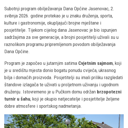
Subotnji program obilježavanja Dana Općine Jasenovac, 2.
svibnja 2026. godine protekao je u znaku druženja, sporta,
kulture i gastronomije, okupljajući brojne mještane i
posjetitelje. Tijekom cijelog dana Jasenovac je bio ispunjen
sadržajima za sve generacije, a brojni posjetitelji uživali su u
raznolikom programu pripremljenom povodom obilježavanja
Dana Općine.
Program je započeo u jutarnjim satima
Cvjetnim sajmom
, koji
je u središtu mjesta donio bogatu ponudu cvijeća, ukrasnog
bilja i domaćih proizvoda. Posjetitelji su imali priliku razgledati
štandove izlagača te uživati ​​u proljetnom uživanju i ugodnom
druženju. Istovremeno je u Pučkom domu održan
brzopotezni
turnir u šahu
, koji je okupio natjecatelje i posjetitelje željene
dobre atmosfere i sportskog nadmetanja.