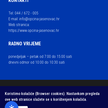
KONTAKTI
Tel: 044 / 672 - 005
E-mail:
info@opcina-jasenovac.hr
Web stranica:
https://www.opcina-jasenovac.hr
RADNO VRIJEME
ponedjeljak – petak od 7:00 do 15:00 sati
dnevni odmor od 10:00 do 10:30 sati
© 2026 Općina Jasenovac - sva prava pridržana / Izrada i održavanje
Koristimo kolačiće (Browser cookies). Nastavkom pregleda
Medialive
ove web stranice slažete se s korištenjem kolačića.
Izjava o pristupačnosti web stranice
/
Zaštita privatnosti