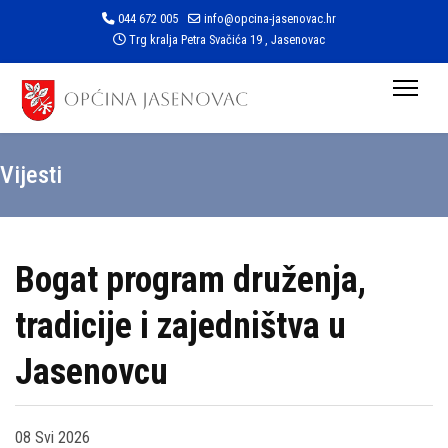
044 672 005
info@opcina-jasenovac.hr
Trg kralja Petra Svačića 19 , Jasenovac
Vijesti
Bogat program druženja,
tradicije i zajedništva u
Jasenovcu
08 Svi 2026