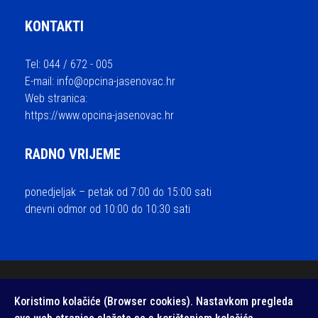
KONTAKTI
Tel: 044 / 672 - 005
E-mail:
info@opcina-jasenovac.hr
Web stranica:
https://www.opcina-jasenovac.hr
RADNO VRIJEME
ponedjeljak – petak od 7:00 do 15:00 sati
dnevni odmor od 10:00 do 10:30 sati
© 2026 Općina Jasenovac - sva prava pridržana / Izrada i održavanje
Koristimo kolačiće (Browser cookies). Nastavkom pregleda
Medialive