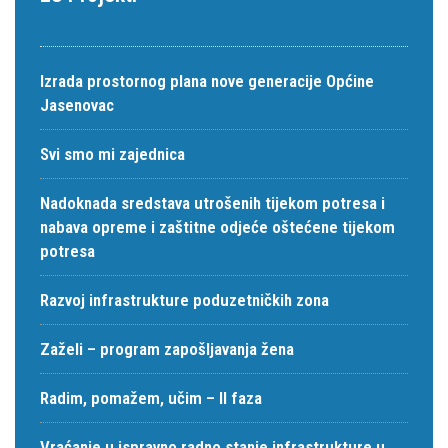
Izrada prostornog plana nove generacije Općine
Jasenovac
Svi smo mi zajednica
Nadoknada sredstava utrošenih tijekom potresa i
nabava opreme i zaštitne odjeće oštećene tijekom
potresa
Razvoj infrastrukture poduzetničkih zona
Zaželi – program zapošljavanja žena
Radim, pomažem, učim – II faza
Vraćanje u ispravno radno stanje infrastrukture u