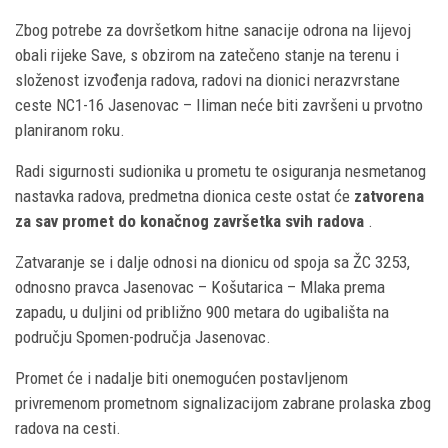
Zbog potrebe za dovršetkom hitne sanacije odrona na lijevoj
obali rijeke Save, s obzirom na zatečeno stanje na terenu i
složenost izvođenja radova, radovi na dionici nerazvrstane
ceste NC1-16 Jasenovac – Iliman neće biti završeni u prvotno
planiranom roku.
Radi sigurnosti sudionika u prometu te osiguranja nesmetanog
nastavka radova, predmetna dionica ceste ostat će
zatvorena
za sav promet do konačnog završetka svih radova
.
Zatvaranje se i dalje odnosi na dionicu od spoja sa ŽC 3253,
odnosno pravca Jasenovac – Košutarica – Mlaka prema
zapadu, u duljini od približno 900 metara do ugibališta na
području Spomen-područja Jasenovac.
Promet će i nadalje biti onemogućen postavljenom
privremenom prometnom signalizacijom zabrane prolaska zbog
radova na cesti.