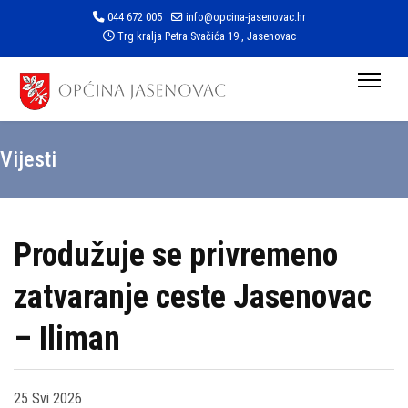
044 672 005
info@opcina-jasenovac.hr
Trg kralja Petra Svačića 19 , Jasenovac
Vijesti
Produžuje se privremeno
zatvaranje ceste Jasenovac
– Iliman
25 Svi 2026