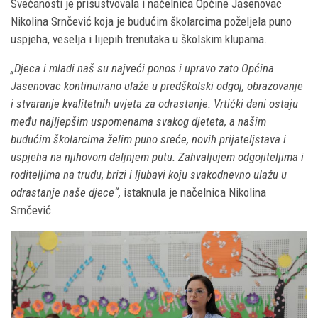
Svečanosti je prisustvovala i načelnica Općine Jasenovac
Nikolina Srnčević koja je budućim školarcima poželjela puno
uspjeha, veselja i lijepih trenutaka u školskim klupama.
„Djeca i mladi naš su najveći ponos i upravo zato Općina
Jasenovac kontinuirano ulaže u predškolski odgoj, obrazovanje
i stvaranje kvalitetnih uvjeta za odrastanje. Vrtićki dani ostaju
među najljepšim uspomenama svakog djeteta, a našim
budućim školarcima želim puno sreće, novih prijateljstava i
uspjeha na njihovom daljnjem putu. Zahvaljujem odgojiteljima i
roditeljima na trudu, brizi i ljubavi koju svakodnevno ulažu u
odrastanje naše djece“,
istaknula je načelnica Nikolina
Srnčević.