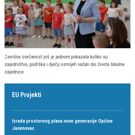
Završna svečanost još je jednom pokazala koliko su
zajedništvo, podrška i dječji osmijeh važan dio života lokalne
zajednice.
EU Projekti
Izrada prostornog plana nove generacije Općine
Jasenovac