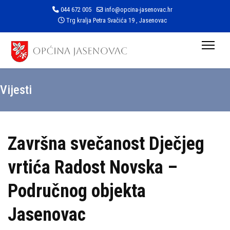
044 672 005
info@opcina-jasenovac.hr
Trg kralja Petra Svačića 19 , Jasenovac
Vijesti
Završna svečanost Dječjeg
vrtića Radost Novska –
Područnog objekta
Jasenovac