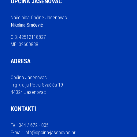
OPĆINA JASENOVAC
Načelnica Općine Jasenovac
Nikolina Srnčević
OIB: 42512118827
MB: 02600838
ADRESA
Općina Jasenovac
Trg kralja Petra Svačića 19
44324 Jasenovac
KONTAKTI
Tel: 044 / 672 - 005
E-mail:
info@opcina-jasenovac.hr