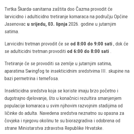
Tvrtka Škarda-sanitarna zaštita doo Čazma provodit će
larvicidno i adulticidno tretiranje komaraca na području Općine
Jasenovac
u srijedu, 03. lipnja
2026. godine u jutarnjim
satima.
Larvicidni tretman provodit će se
od 8:00 do 9:00 sati
, dok će
se adulticidni tretman provoditi
od 6:00 do 8:00 sati
.
Tretiranje će se provoditi sa zemlje u jutarnjim satima,
aparatima Swingfog te insekticidnim sredstvima III. skupine na
bazi permetrina i temefosa.
Insekticidna sredstva koja se koriste imaju brzo početno i
dugotrajno djelovanje, što u konačnici rezultira smanjenjem
populacije komaraca u svim njihovim razvojnim stadijima od
ličinke do adulta. Navedena sredstva neznatno su opasna za
čovjeka i njegovu okolinu te su biorazgradiva i odobrena od
strane Ministarstva zdravstva Republike Hrvatske.