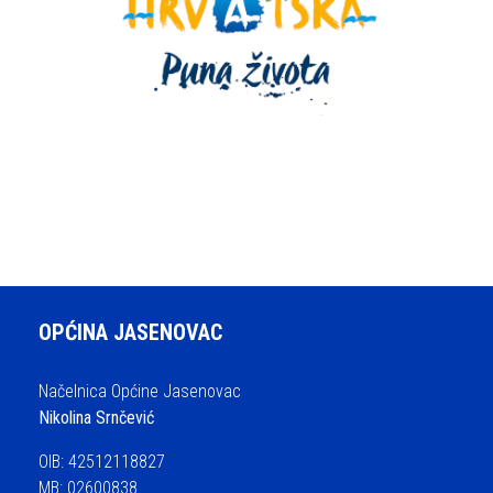
OPĆINA JASENOVAC
Načelnica Općine Jasenovac
Nikolina Srnčević
OIB: 42512118827
MB: 02600838