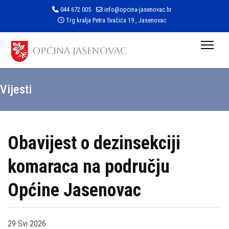
044 672 005
info@opcina-jasenovac.hr
Trg kralja Petra Svačića 19 , Jasenovac
Vijesti
Obavijest o dezinsekciji
komaraca na području
Općine Jasenovac
29 Svi 2026