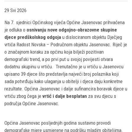
29 Svi 2026
Na 7. sjednici Općinskog vijeća Općine Jasenovac prihvaćena
je odluka o
osnivanju nove odgojno-obrazovne skupine
djece predškolskog odgoja
u dislociranom objektu Dječjeg
vrtića Radost Novska – Područnom objektu Jasenovac. Riječ je
o značajnom koraku za općinu koja bilježi pozitivan
demografski trend, a po prvi put u svojoj povijesti otvara
dodatnu skupinu u vrtiću.
Trenutačno je u vrtiću u Jasenovcu
upisano 39 djece što predstavlja najveći broj polaznika koji
sada potvrđuju kako ulaganja u obitelji i djeca daju konkretne
rezultate. Općina Jasenovac i dalje sufinancira boravak djece u
vrtiću zbog čega je
vrtić i dalje besplatan
za svu djecu s
područja Općine Jasenovac.
Općina Jasenovac posljednjih godina sustavno provodi
demografske mjere usmjerene na podršku mladim obiteljima.