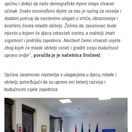
općinu i dokaz da naše demografske mjere imaju stvaran
učinak. Svako novorođeno dijete za nas je razlog za veselje i
dodatni poticaj da nastavimo ulagati u vrtiće, obrazovanje i
kvalitetu života mladih obitelji. Želimo da Jasenovac bude
mjesto u kojem će djeca odrastati sretno, a roditelji imati
sigurnost i podršku zajednice. Nastavit ćemo stvarati uvjete
zbog kojih će mlade obitelji ostati i graditi svoju budućnost
upravo ovdje"
,
poručila je je načelnica Srnčević
.
Općina Jasenovac nastavlja s ulaganjima u djecu, mlade i
obitelji, potvrđujući da su upravo oni temelj razvoja i
budućnosti cijele zajednice.