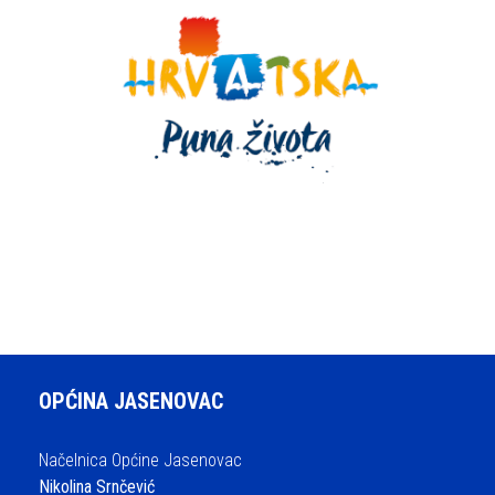
OPĆINA JASENOVAC
Načelnica Općine Jasenovac
Nikolina Srnčević