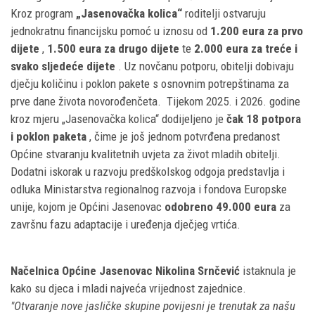
Kroz program
„Jasenovačka kolica“
roditelji ostvaruju
jednokratnu financijsku pomoć u iznosu od
1.200 eura za prvo
dijete
,
1.500 eura za drugo dijete
te
2.000 eura za treće i
svako sljedeće dijete
. Uz novčanu potporu, obitelji dobivaju
dječju količinu i poklon pakete s osnovnim potrepštinama za
prve dane života novorođenčeta.
Tijekom 2025. i 2026. godine
kroz mjeru „Jasenovačka kolica“ dodijeljeno je
čak 18 potpora
i poklon paketa
, čime je još jednom potvrđena predanost
Općine stvaranju kvalitetnih uvjeta za život mladih obitelji.
Dodatni iskorak u razvoju predškolskog odgoja predstavlja i
odluka Ministarstva regionalnog razvoja i fondova Europske
unije, kojom je Općini Jasenovac
odobreno 49.000 eura
za
završnu fazu adaptacije i uređenja dječjeg vrtića.
Načelnica Općine Jasenovac Nikolina Srnčević
istaknula je
kako su djeca i mladi najveća vrijednost zajednice.
"Otvaranje nove jasličke skupine povijesni je trenutak za našu