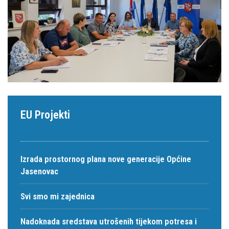
EU Projekti
Izrada prostornog plana nove generacije Općine
Jasenovac
Svi smo mi zajednica
Nadoknada sredstava utrošenih tijekom potresa i