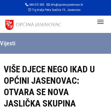
044 672 005
info@opcina-jasenovac.hr
Trg kralja Petra Svačića 19 , Jasenovac
Vijesti
VIŠE DJECE NEGO IKAD U
OPĆINI JASENOVAC:
OTVARA SE NOVA
JASLIČKA SKUPINA