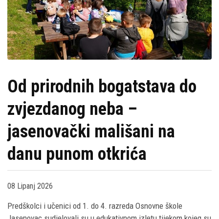
Od prirodnih bogatstava do
zvjezdanog neba –
jasenovački mališani na
danu punom otkrića
08 Lipanj 2026
Predškolci i učenici od 1. do 4. razreda Osnovne škole
Jasenovac sudjelovali su u edukativnom izletu tijekom kojeg su