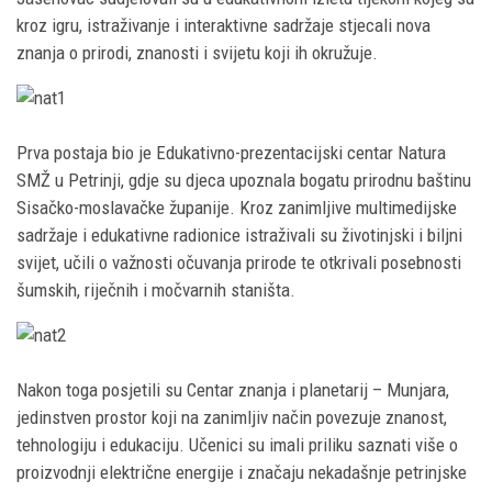
kroz igru, istraživanje i interaktivne sadržaje stjecali nova
znanja o prirodi, znanosti i svijetu koji ih okružuje.
Prva postaja bio je Edukativno-prezentacijski centar Natura
SMŽ u Petrinji, gdje su djeca upoznala bogatu prirodnu baštinu
Sisačko-moslavačke županije. Kroz zanimljive multimedijske
sadržaje i edukativne radionice istraživali su životinjski i biljni
svijet, učili o važnosti očuvanja prirode te otkrivali posebnosti
šumskih, riječnih i močvarnih staništa.
Nakon toga posjetili su Centar znanja i planetarij – Munjara,
jedinstven prostor koji na zanimljiv način povezuje znanost,
tehnologiju i edukaciju. Učenici su imali priliku saznati više o
proizvodnji električne energije i značaju nekadašnje petrinjske