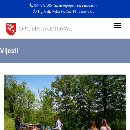
044 672 005
info@opcina-jasenovac.hr
Trg kralja Petra Svačića 19 , Jasenovac
Vijesti