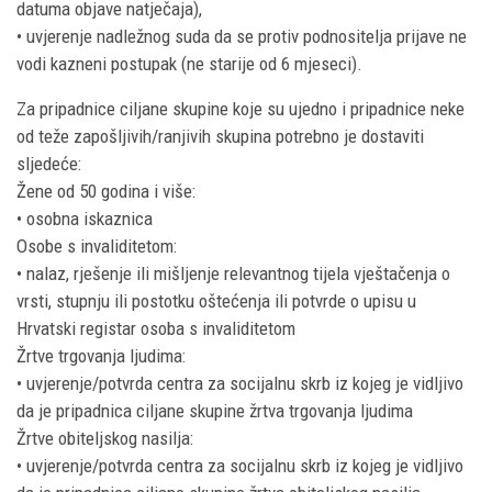
datuma objave natječaja),
• uvjerenje nadležnog suda da se protiv podnositelja prijave ne
vodi kazneni postupak (ne starije od 6 mjeseci).
Za pripadnice ciljane skupine koje su ujedno i pripadnice neke
od teže zapošljivih/ranjivih skupina potrebno je dostaviti
sljedeće:
Žene od 50 godina i više:
• osobna iskaznica
Osobe s invaliditetom:
• nalaz, rješenje ili mišljenje relevantnog tijela vještačenja o
vrsti, stupnju ili postotku oštećenja ili potvrde o upisu u
Hrvatski registar osoba s invaliditetom
Žrtve trgovanja ljudima:
• uvjerenje/potvrda centra za socijalnu skrb iz kojeg je vidljivo
da je pripadnica ciljane skupine žrtva trgovanja ljudima
Žrtve obiteljskog nasilja:
• uvjerenje/potvrda centra za socijalnu skrb iz kojeg je vidljivo