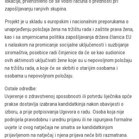
lokacije, prvenstveno će se voditi računa o prednosti pri
zapošljavanju ranjivih skupina.
Projekt je u skladu s europskim i nacionalnim preporukama o
unaprjeđenju položaja žena na tržištu rada i zaštite prava žena,
kao i sa smjernicama politika zapošljavanja država članica EU
s nalaskom na promicanje socijalne uključenosti i suzbijanje
siromaštva, posebice radi činjenice da će se kao sudionice
ovih aktivnosti uključivati žene koje su u nepovoljnom položaju
na tržištu rada, a koje će se skrbiti o starijim osobama i
osobama u nepovoljnom položaju.
Ostale odredbe:
Uvjerenje o zdravstvenoj sposobnosti ili potvrdu liječnika opće
prakse dostavlja izabrana kandidatkinja nakon obavijesti o
izboru, a prije potpisivanja Ugovora o radu. Osoba koja nije
podnijela pravodobnu i urednu prijavu ili ne ispunjava formalne
uvjete iz ovog natječaja ne smatra se kandidatkinjom
prijavljenom na natječaj i njena prijava neće biti razmatrana.