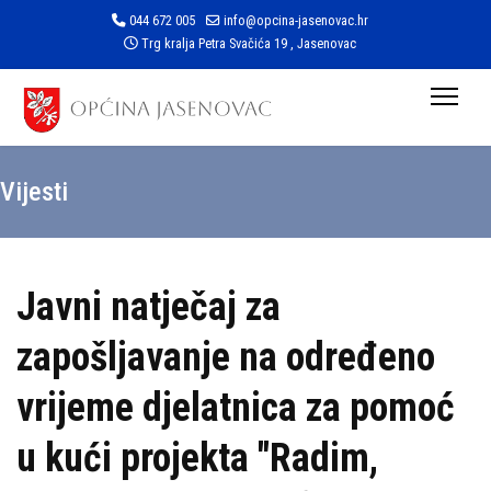
044 672 005
info@opcina-jasenovac.hr
Trg kralja Petra Svačića 19 , Jasenovac
Vijesti
Javni natječaj za
zapošljavanje na određeno
vrijeme djelatnica za pomoć
u kući projekta "Radim,