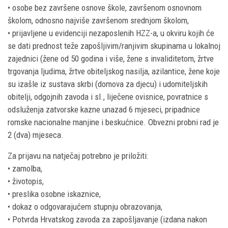
• osobe bez završene osnove škole, završenom osnovnom
školom, odnosno najviše završenom srednjom školom,
• prijavljene u evidenciji nezaposlenih HZZ-a, u okviru kojih će
se dati prednost teže zapošljivim/ranjivim skupinama u lokalnoj
zajednici (žene od 50 godina i više, žene s invaliditetom, žrtve
trgovanja ljudima, žrtve obiteljskog nasilja, azilantice, žene koje
su izašle iz sustava skrbi (domova za djecu) i udomiteljskih
obitelji, odgojnih zavoda i sl., liječene ovisnice, povratnice s
odsluženja zatvorske kazne unazad 6 mjeseci, pripadnice
romske nacionalne manjine i beskućnice. Obvezni probni rad je
2 (dva) mjeseca.
Za prijavu na natječaj potrebno je priložiti:
• zamolba,
• životopis,
• preslika osobne iskaznice,
• dokaz o odgovarajućem stupnju obrazovanja,
• Potvrda Hrvatskog zavoda za zapošljavanje (izdana nakon