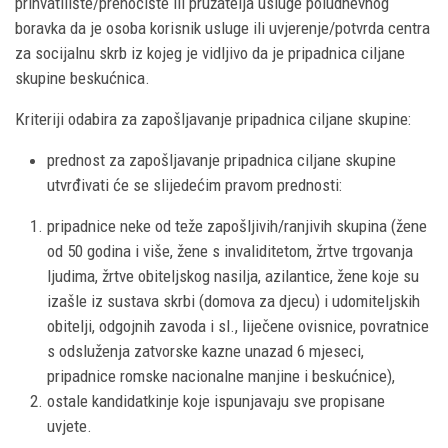
prihvatilište/prenoćište ili pružatelja usluge poludnevnog
boravka da je osoba korisnik usluge ili uvjerenje/potvrda centra
za socijalnu skrb iz kojeg je vidljivo da je pripadnica ciljane
skupine beskućnica.
Kriteriji odabira za zapošljavanje pripadnica ciljane skupine:
prednost za zapošljavanje pripadnica ciljane skupine
utvrđivati će se slijedećim pravom prednosti:
pripadnice neke od teže zapošljivih/ranjivih skupina (žene
od 50 godina i više, žene s invaliditetom, žrtve trgovanja
ljudima, žrtve obiteljskog nasilja, azilantice, žene koje su
izašle iz sustava skrbi (domova za djecu) i udomiteljskih
obitelji, odgojnih zavoda i sl., liječene ovisnice, povratnice
s odsluženja zatvorske kazne unazad 6 mjeseci,
pripadnice romske nacionalne manjine i beskućnice),
ostale kandidatkinje koje ispunjavaju sve propisane
uvjete.