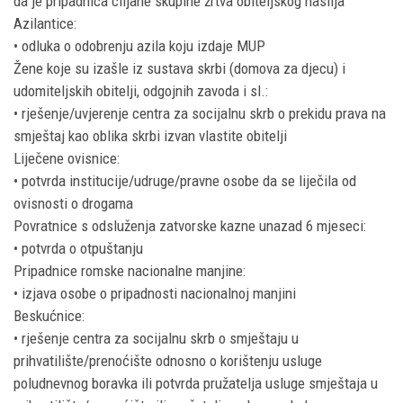
da je pripadnica ciljane skupine žrtva obiteljskog nasilja
Azilantice:
• odluka o odobrenju azila koju izdaje MUP
Žene koje su izašle iz sustava skrbi (domova za djecu) i
udomiteljskih obitelji, odgojnih zavoda i sl.:
• rješenje/uvjerenje centra za socijalnu skrb o prekidu prava na
smještaj kao oblika skrbi izvan vlastite obitelji
Liječene ovisnice:
• potvrda institucije/udruge/pravne osobe da se liječila od
ovisnosti o drogama
Povratnice s odsluženja zatvorske kazne unazad 6 mjeseci:
• potvrda o otpuštanju
Pripadnice romske nacionalne manjine:
• izjava osobe o pripadnosti nacionalnoj manjini
Beskućnice:
• rješenje centra za socijalnu skrb o smještaju u
prihvatilište/prenoćište odnosno o korištenju usluge
poludnevnog boravka ili potvrda pružatelja usluge smještaja u