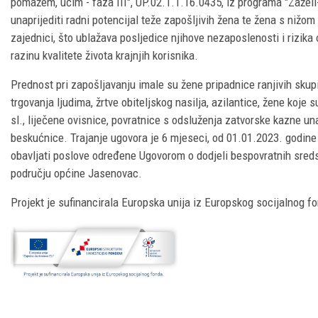
pomažem, učim - faza III", UP.02.1.1.16.0435, iz programa "Zaželi-p
unaprijediti radni potencijal teže zapošljivih žena te žena s niž
zajednici, što ublažava posljedice njihove nezaposlenosti i rizika
razinu kvalitete života krajnjih korisnika.
Prednost pri zapošljavanju imale su žene pripadnice ranjivih skupi
trgovanja ljudima, žrtve obiteljskog nasilja, azilantice, žene koje s
sl., liječene ovisnice, povratnice s odsluženja zatvorske kazne u
beskućnice. Trajanje ugovora je 6 mjeseci, od 01.01.2023. godine
obavljati poslove određene Ugovorom o dodjeli bespovratnih sredst
području općine Jasenovac.
Projekt je sufinancirala Europska unija iz Europskog socijalnog f