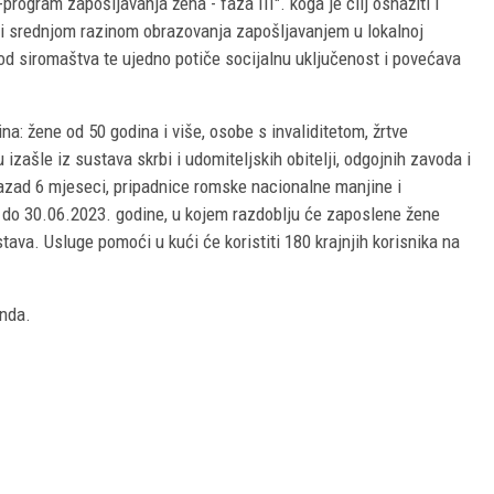
rogram zapošljavanja žena - faza III". koga je cilj osnažiti i
om i srednjom razinom obrazovanja zapošljavanjem u lokalnoj
 od siromaštva te ujedno potiče socijalnu uključenost i povećava
na: žene od 50 godina i više, osobe s invaliditetom, žrtve
u izašle iz sustava skrbi i udomiteljskih obitelji, odgojnih zavoda i
nazad 6 mjeseci, pripadnice romske nacionalne manjine i
 do 30.06.2023. godine, u kojem razdoblju će zaposlene žene
ava. Usluge pomoći u kući će koristiti 180 krajnjih korisnika na
onda.