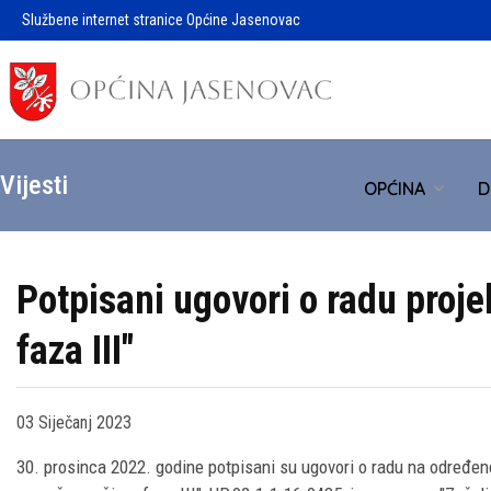
Službene internet stranice Općine Jasenovac
Vijesti
OPĆINA
D
Potpisani ugovori o radu proj
faza III"
03 Siječanj 2023
30. prosinca 2022. godine potpisani su ugovori o radu na određeno