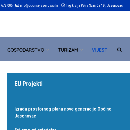
 672 005
info@opcina-jasenovac.hr
Trg kralja Petra Svačića 19 , Jasenovac
TR
GOSPODARSTVO
TURIZAM
VIJESTI
EU Projekti
Izrada prostornog plana nove generacije Općine
Jasenovac