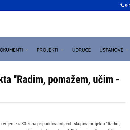
044
OKUMENTI
PROJEKTI
UDRUGE
USTANOVE
ekta "Radim, pomažem, učim -
 vrijeme s 30 žena pripadnica ciljanih skupina projekta "Radim,