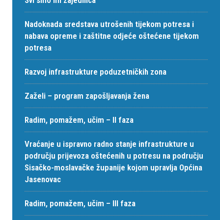
Svi smo mi zajednica
Nadoknada sredstava utrošenih tijekom potresa i
nabava opreme i zaštitne odjeće oštećene tijekom
potresa
Razvoj infrastrukture poduzetničkih zona
Zaželi – program zapošljavanja žena
Radim, pomažem, učim – II faza
Vraćanje u ispravno radno stanje infrastrukture u
području prijevoza oštećenih u potresu na području
Sisačko-moslavačke županije kojom upravlja Općina
Jasenovac
Radim, pomažem, učim – III faza