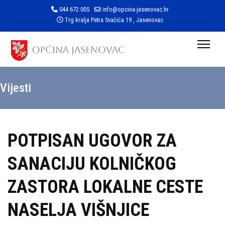
044 672 005
info@opcina-jasenovac.hr
Trg kralja Petra Svačića 19 , Jasenovac
Vijesti
POTPISAN UGOVOR ZA
SANACIJU KOLNIČKOG
ZASTORA LOKALNE CESTE
NASELJA VIŠNJICE