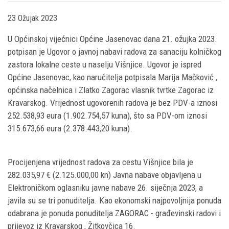
23 Ožujak 2023
U Općinskoj vijećnici Općine Jasenovac dana 21. ožujka 2023.
potpisan je Ugovor o javnoj nabavi radova za sanaciju kolničkog
zastora lokalne ceste u naselju Višnjice. Ugovor je ispred
Općine Jasenovac, kao naručitelja potpisala Marija Mačković ,
općinska načelnica i Zlatko Zagorac vlasnik tvrtke Zagorac iz
Kravarskog. Vrijednost ugovorenih radova je bez PDV-a iznosi
252.538,93 eura (1.902.754,57 kuna), što sa PDV-om iznosi
315.673,66 eura (2.378.443,20 kuna).
Procijenjena vrijednost radova za cestu Višnjice bila je
282.035,97 € (2.125.000,00 kn) Javna nabave objavljena u
Elektroničkom oglasniku javne nabave 26. siječnja 2023, a
javila su se tri ponuditelja. Kao ekonomski najpovoljnija ponuda
odabrana je ponuda ponuditelja ZAGORAC - građevinski radovi i
prijevoz iz Kravarskog , Žitkovčica 16.