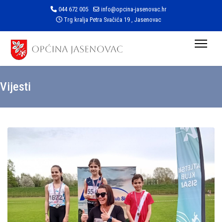
044 672 005
info@opcina-jasenovac.hr
Trg kralja Petra Svačića 19 , Jasenovac
Vijesti