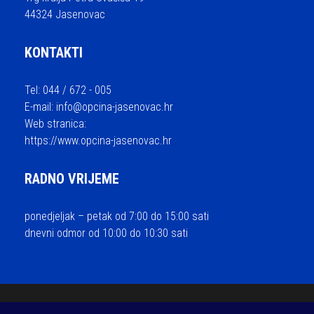
44324 Jasenovac
KONTAKTI
Tel: 044 / 672 - 005
E-mail:
info@opcina-jasenovac.hr
Web stranica:
https://www.opcina-jasenovac.hr
RADNO VRIJEME
ponedjeljak – petak od 7:00 do 15:00 sati
dnevni odmor od 10:00 do 10:30 sati
© 2026 Općina Jasenovac - sva prava pridržana / Izrada i održavanje