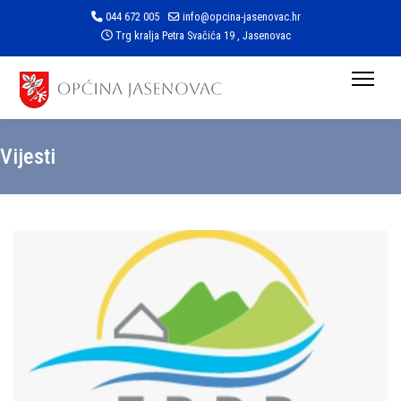
044 672 005
info@opcina-jasenovac.hr
Trg kralja Petra Svačića 19 , Jasenovac
Vijesti