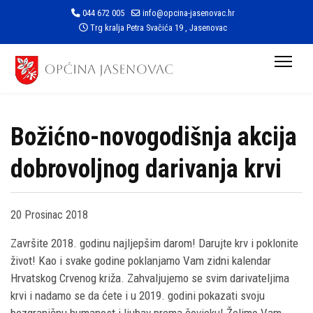
044 672 005
info@opcina-jasenovac.hr
Trg kralja Petra Svačića 19 , Jasenovac
Božićno-novogodišnja akcija
dobrovoljnog darivanja krvi
20 Prosinac 2018
Završite 2018. godinu najljepšim darom! Darujte krv i poklonite
život! Kao i svake godine poklanjamo Vam zidni kalendar
Hrvatskog Crvenog križa. Zahvaljujemo se svim darivateljima
krvi i nadamo se da ćete i u 2019. godini pokazati svoju