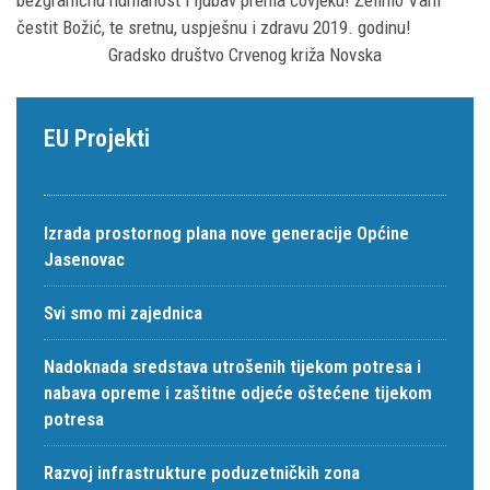
bezgraničnu humanost i ljubav prema čovjeku! Želimo Vam
čestit Božić, te sretnu, uspješnu i zdravu 2019. godinu!
Gradsko društvo Crvenog križa Novska
EU Projekti
Izrada prostornog plana nove generacije Općine
Jasenovac
Svi smo mi zajednica
Nadoknada sredstava utrošenih tijekom potresa i
nabava opreme i zaštitne odjeće oštećene tijekom
potresa
Razvoj infrastrukture poduzetničkih zona