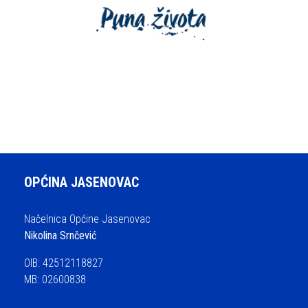
OPĆINA JASENOVAC
Načelnica Općine Jasenovac
Nikolina Srnčević
OIB: 42512118827
MB: 02600838