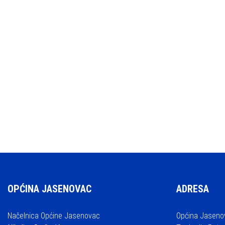
OPĆINA JASENOVAC
ADRESA
Načelnica Općine Jasenovac
Općina Jaseno