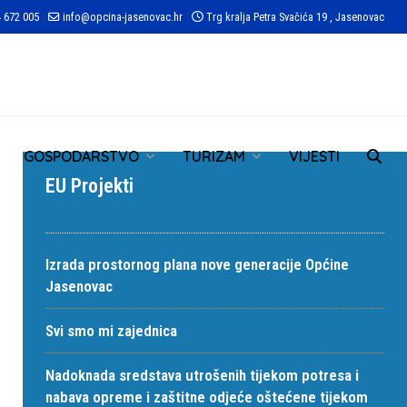
 672 005
info@opcina-jasenovac.hr
Trg kralja Petra Svačića 19 , Jasenovac
TR
GOSPODARSTVO
TURIZAM
VIJESTI
EU Projekti
Izrada prostornog plana nove generacije Općine
Jasenovac
Svi smo mi zajednica
Nadoknada sredstava utrošenih tijekom potresa i
nabava opreme i zaštitne odjeće oštećene tijekom