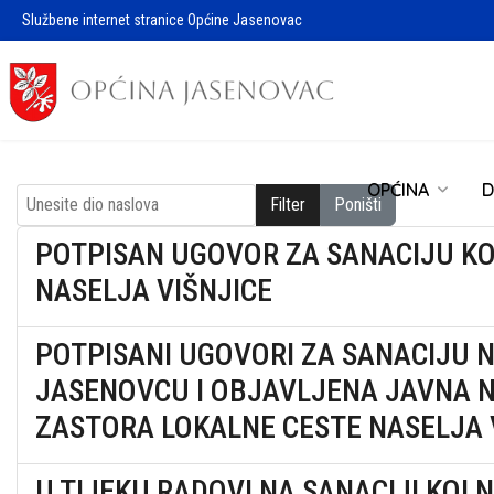
Službene internet stranice Općine Jasenovac
OPĆINA
D
Unesite dio naslova
Filter
Poništi
POTPISAN UGOVOR ZA SANACIJU K
NASELJA VIŠNJICE
POTPISANI UGOVORI ZA SANACIJU 
JASENOVCU I OBJAVLJENA JAVNA 
ZASTORA LOKALNE CESTE NASELJA 
U TIJEKU RADOVI NA SANACIJI KOL