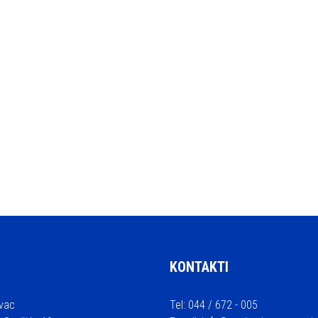
KONTAKTI
vac
Tel: 044 / 672 - 005