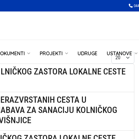
044
OKUMENTI
PROJEKTI
UDRUGE
USTANOVE
Prikaz #
OLNIČKOG ZASTORA LOKALNE CESTE
NERAZVRSTANIH CESTA U
NABAVA ZA SANACIJU KOLNIČKOG
VIŠNJICE
NIČKOG ZASTORA LOKALNE CESTE