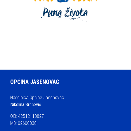
OPĆINA JASENOVAC
Načelnica Općine Jasenovac
Nikolina Srnčević
OIB: 42512118827
MB: 02600838