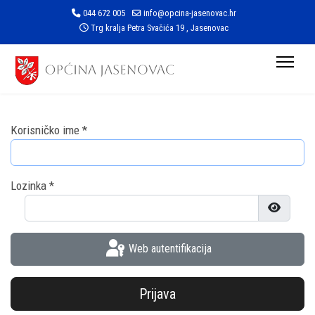
044 672 005
info@opcina-jasenovac.hr
Trg kralja Petra Svačića 19 , Jasenovac
Korisničko ime
*
Lozinka
*
Prikaži l
Web autentifikacija
Prijava