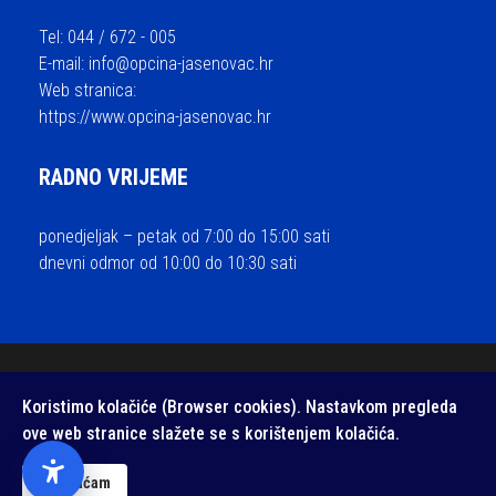
Tel: 044 / 672 - 005
E-mail:
info@opcina-jasenovac.hr
Web stranica:
https://www.opcina-jasenovac.hr
RADNO VRIJEME
ponedjeljak – petak od 7:00 do 15:00 sati
dnevni odmor od 10:00 do 10:30 sati
© 2026 Općina Jasenovac - sva prava pridržana / Izrada i održavanje
Koristimo kolačiće (Browser cookies). Nastavkom pregleda
Medialive
ove web stranice slažete se s korištenjem kolačića.
Izjava o pristupačnosti web stranice
/
Zaštita privatnosti
Prihvaćam