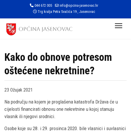
044 672 005
info@opcina-jasenovac.hr
Trg kralja Petra Svačića 19 , Jasenovac
Kako do obnove potresom
oštećene nekretnine?
23 Ožujak 2021
Na području na kojem je proglašena katastrofa Država će u
cijelosti financirati obnovu one nekretnine u kojoj stanuju
vlasnik ili njegovi srodnici.
Osobe koje su 28. i 29. prosinca 2020. bile vlasnici i suvlasnici