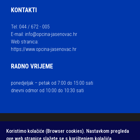
KONTAKTI
Tel: 044 / 672 - 005
E-mail:
info@opcina-jasenovac.hr
Web stranica:
https://www.opcina-jasenovac.hr
RADNO VRIJEME
ponedjeljak – petak od 7:00 do 15:00 sati
dnevni odmor od 10:00 do 10:30 sati
© 2026 Općina Jasenovac - sva prava pridržana / Izrada i održavanje
Koristimo kolačiće (Browser cookies). Nastavkom pregleda
Medialive
ove web stranice slažete se s korištenjem kolačića.