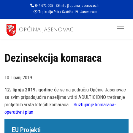
044 672 005
info@opcina-jasenovac.hr
Trg kralja Petra Svačića 19 , Jasenovac
Dezinsekcija komaraca
10 Lipanj 2019
12. lipnja 2019. godine
će se na području Općine Jasenovac
sa svim pripadajućim naseljima vršiti ADULTICIDNO tretiranje
proljetnih vrsta letećih komaraca.
Suzbijanje komaraca-
operativni plan
EU Projekti