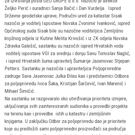
za izvršitelja posla GEO GRUPE d.o.o. nazočio je direktor
Željko Perić i suradnici Sanja Bačić i Dan Vurdelja. Ispred
Državne geodetske uprave, Područni ured za katastar Sisak
nazočio je voditelj Ispostave Novska Zvonimir Ivanković, ispred
Općinskog suda Sisak bile su nazočne voditeljica Zemljišno
knjižnog odjela iz Kutine Melita Krivošić i iz ZK odjela Novska
Zdravka Galešić, sastanku su nazočili ispred Hrvatskih voda
voditelj ispostave VGI za srednju i donju Savu Tomislav Naglić,
i ispred Hrvatskih šuma upravitelj Šumarije Jasenovac Stjepan
Petters. Sastanku je nazočila i upraviteljica Poljoprivredne
zadruge Sava Jasenovac Julka Đilas kao i predstavnici Odbora
za poljoprivredu Ivica Šaka, Kristijan Šarčević, Ivan Marenić i
Mihael Šimičić.
Na sastanku se razgovaralo oko utvrđivanja prioriteta izmjere,
uključivanja svih zainteresiranih sudionika u provedbi projekta
na terenu kao i provedbe istih u katastru i zemljišnim
knjigama. U zaključku Odbor za poljoprivredu dao je prioritete
koje su predložili sami poljoprivredni proizvođači sa područja