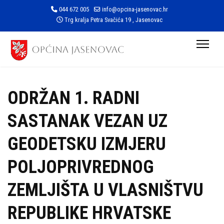
044 672 005
info@opcina-jasenovac.hr
Trg kralja Petra Svačića 19 , Jasenovac
ODRŽAN 1. RADNI
SASTANAK VEZAN UZ
GEODETSKU IZMJERU
POLJOPRIVREDNOG
ZEMLJIŠTA U VLASNIŠTVU
REPUBLIKE HRVATSKE