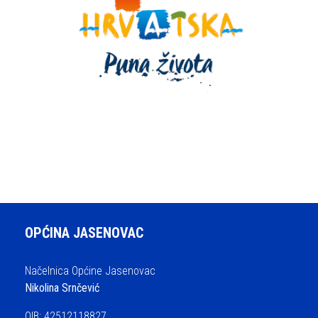
OPĆINA JASENOVAC
Načelnica Općine Jasenovac
Nikolina Srnčević
OIB: 42512118827