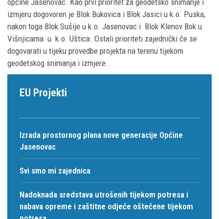
općine Jasenovac. Kao prvi prioritet za geodetsko snimanje i
izmjeru dogovoren je Blok Bukovica i Blok Jasici u k.o. Puska,
nakon toga Blok Sušije u k.o. Jasenovac i Blok Klenov Bok u
Višnjicama u k.o. Uštica. Ostali prioriteti zajednički će se
dogovarati u tijeku provedbe projekta na terenu tijekom
geodetskog snimanja i izmjere.
EU Projekti
Izrada prostornog plana nove generacije Općine
Jasenovac
Svi smo mi zajednica
Nadoknada sredstava utrošenih tijekom potresa i
nabava opreme i zaštitne odjeće oštećene tijekom
potresa