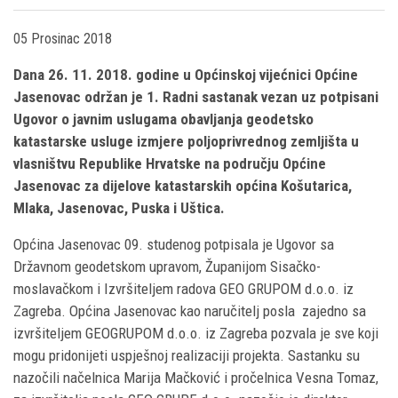
05 Prosinac 2018
Dana 26. 11. 2018. godine u Općinskoj vijećnici Općine
Jasenovac održan je 1. Radni sastanak vezan uz potpisani
Ugovor o javnim uslugama obavljanja geodetsko
katastarske usluge izmjere poljoprivrednog zemljišta u
vlasništvu Republike Hrvatske na području Općine
Jasenovac za dijelove katastarskih općina Košutarica,
Mlaka, Jasenovac, Puska i Uštica.
Općina Jasenovac 09. studenog potpisala je Ugovor sa
Državnom geodetskom upravom, Županijom Sisačko-
moslavačkom i Izvršiteljem radova GEO GRUPOM d.o.o. iz
Zagreba. Općina Jasenovac kao naručitelj posla zajedno sa
izvršiteljem GEOGRUPOM d.o.o. iz Zagreba pozvala je sve koji
mogu pridonijeti uspješnoj realizaciji projekta. Sastanku su
nazočili načelnica Marija Mačković i pročelnica Vesna Tomaz,