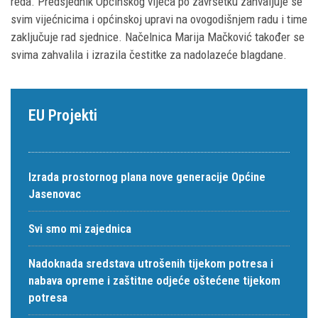
reda. Predsjednik Općinskog vijeća po završetku zahvaljuje se
svim vijećnicima i općinskoj upravi na ovogodišnjem radu i time
zaključuje rad sjednice. Načelnica Marija Mačković također se
svima zahvalila i izrazila čestitke za nadolazeće blagdane.
EU Projekti
Izrada prostornog plana nove generacije Općine
Jasenovac
Svi smo mi zajednica
Nadoknada sredstava utrošenih tijekom potresa i
nabava opreme i zaštitne odjeće oštećene tijekom
potresa