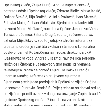
Općinskog vijeća, Željko Đurić i Ana Reiniger Vidaković,
potpredsjednici Općinskog vijeća; Zdravko Bielić, Marko Kozić,
Dalibor Šimičić, Ilija Braičić, Milinko Pavković, Ivan Marenić,
Zdravko Mujagić i Ivan Vidaković. Sjednici su također bili
nazočni:Marija Mačković, načelnica Općine Jasenovac;Vesna
Tomaz, pročelnica; Biljana Dragić, voditelj računovodstva;
Lahorka Mijadžiković, voditelj odsjeka stručni referent za
prostorno uređenje i zaštitu okoliša i stambeno komunalne
poslove, Danijel Kušan,Komunalni redar; direktorica JKP
„Jasenovačka voda“ Andrea Đilas;v.d. ravnateljica Narodne
knjižnice i čitaonice Jasenovac Sanja Radić; privremena
ravnateljica Centra za pomoć i njegu Jasminka Dragić i
Radmila Šimičić, referent za društvene djelatnosti.
Sjednicom predsjedao predsjednik Općinskog vijeća Općine
Jasenovac Dubravko Bradašić. Prije prelaska na dnevni red koji
su vijećnici primili uz saziv dan je na usvajanje Zapisnik sa 10.
sjednice Općinskog vijeća. Primjedbi na zapisnik nije bilo.
Nakon jednoglasno usvojenoga zapisnika sa 10. sjednice,