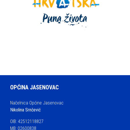
OPĆINA JASENOVAC
Načelnica Općine Jasenovac
Nikolina Srnčević
OIB: 42512118827
MB: 02600838