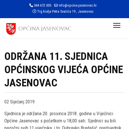
044 672 005
info@opcina-jasenovac.hr
Trg kralja Petra Svačića 19 , Jasenovac
ODRŽANA 11. SJEDNICA
OPĆINSKOG VIJEĆA OPĆINE
JASENOVAC
02 Siječanj 2019
Sjednica je održana 20. prosinca 2018. godine u Vijećnici
Općine Jasenovac s početkom u 18,00 sati. Sjednici su bili
nazočni svih 11 vijećnika, i to: Dubravko Bradašić, predsjednik