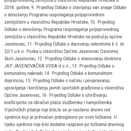
poljoprivrednog zemljišta u vlasništvu Republike Hrvatske u
2018. godine, 9. Prijedlog Odluke o stavljanju van snage Odluke
o donošenju Programa raspolaganja poljoprivrednim
zemljištem u vlasništvu Republike Hrvatske, 10. Prijedlog
Odluke o donošenju Programa raspolaganja poljoprivrednog
zemljišta u vlasništvu Republike Hrvatske na području općine
Jasenovac, 11. Prijedlog Odluke o darovanju nekretnine k.č. br.
22/1 u k.o. Puska u vlasništvu Općine Jasenovac Osnovnoj
školi Jasenovac, 12. Prijedlog Odluke o imenovanju direktora
JKP JASENOVAČKA VODA d.o.o., 13. Prijedlog Odluke o
komunalnoj naknadi, 14. Prijedlog Odluke o komunalnom
doprinosu, 15. Prijedlog Odluke o načinu i povjeravanju
upravljanja i korištenju javnih sportskih građevina u vlasništvu
Općine Jasenovac, 16. Prijedlog Odluke o utvrđivanju
koeficijenta za obračun plaća službenika i namještenika.
Vijećničkih pitanja nije bilo,te se je nastavio dnevni red
sjednice koji je prihvaćen jednoglasno po svim točkama. U
tijeku sjednice nije bilo dodatne rasprave po točkama dnevnog