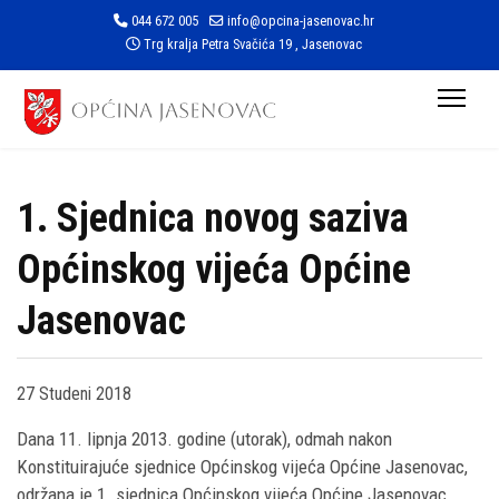
044 672 005
info@opcina-jasenovac.hr
Trg kralja Petra Svačića 19 , Jasenovac
1. Sjednica novog saziva
Općinskog vijeća Općine
Jasenovac
27 Studeni 2018
Dana 11. lipnja 2013. godine (utorak), odmah nakon
Konstituirajuće sjednice Općinskog vijeća Općine Jasenovac,
održana je 1. sjednica Općinskog vijeća Općine Jasenovac.