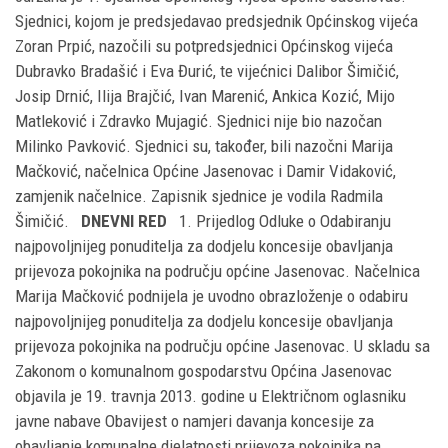
Sjednici, kojom je predsjedavao predsjednik Općinskog vijeća
Zoran Prpić, nazočili su potpredsjednici Općinskog vijeća
Dubravko Bradašić i Eva Đurić, te vijećnici Dalibor Šimičić,
Josip Drnić, Ilija Brajčić, Ivan Marenić, Ankica Kozić, Mijo
Matleković i Zdravko Mujagić. Sjednici nije bio nazočan
Milinko Pavković. Sjednici su, također, bili nazočni Marija
Mačković, načelnica Općine Jasenovac i Damir Vidaković,
zamjenik načelnice. Zapisnik sjednice je vodila Radmila
Šimičić.
DNEVNI RED
1. Prijedlog Odluke o Odabiranju
najpovoljnijeg ponuditelja za dodjelu koncesije obavljanja
prijevoza pokojnika na području općine Jasenovac. Načelnica
Marija Mačković podnijela je uvodno obrazloženje o odabiru
najpovoljnijeg ponuditelja za dodjelu koncesije obavljanja
prijevoza pokojnika na području općine Jasenovac. U skladu sa
Zakonom o komunalnom gospodarstvu Općina Jasenovac
objavila je 19. travnja 2013. godine u Električnom oglasniku
javne nabave Obavijest o namjeri davanja koncesije za
obavljanje komunalne djelatnosti prijevoza pokojnika na