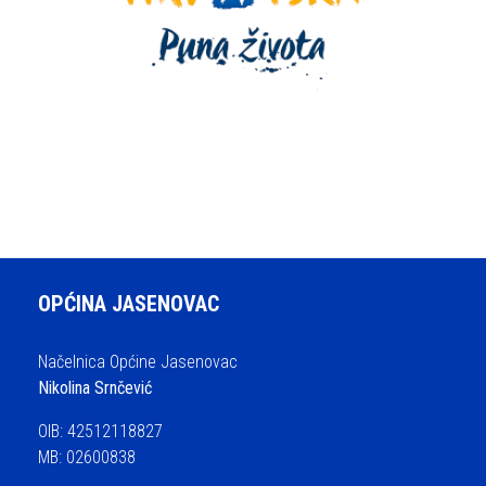
OPĆINA JASENOVAC
Načelnica Općine Jasenovac
Nikolina Srnčević
OIB: 42512118827
MB: 02600838