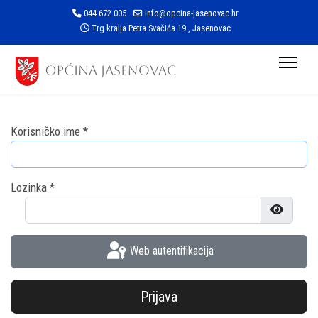
044 672 005
info@opcina-jasenovac.hr
Trg kralja Petra Svačića 19 , Jasenovac
Korisničko ime
*
Lozinka
*
Prikaži l
Web autentifikacija
Prijava