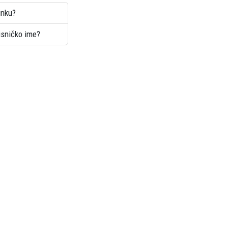
inku?
risničko ime?