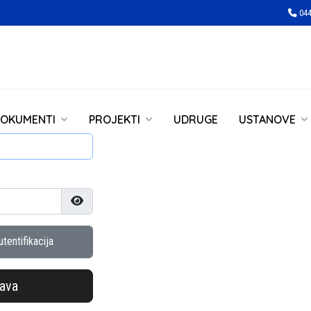
044
OKUMENTI
PROJEKTI
UDRUGE
USTANOVE
Prikaži lozinku
tentifikacija
java