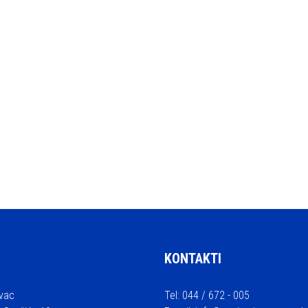
KONTAKTI
vac
Tel: 044 / 672 - 005