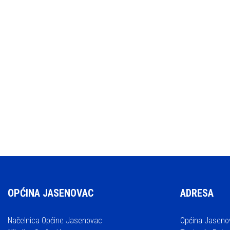
OPĆINA JASENOVAC
ADRESA
Načelnica Općine Jasenovac
Općina Jaseno