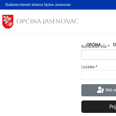
Službene internet stranice Općine Jasenovac
OPĆINA
D
Korisničko ime
*
Lozinka
*
Web au
Pri