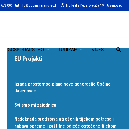
 672 005
info@opcina-jasenovac.hr
Trg kralja Petra Svačića 19 , Jasenovac
TR
GOSPODARSTVO
TURIZAM
VIJESTI
EU Projekti
Izrada prostornog plana nove generacije Općine
Jasenovac
Svi smo mi zajednica
Nadoknada sredstava utrošenih tijekom potresa i
nabava opreme i zaštitne odjeće oštećene tijekom