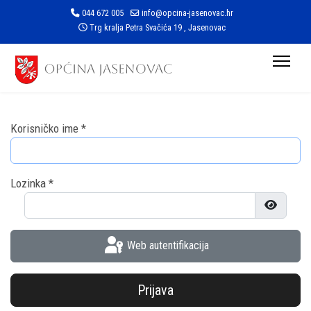
044 672 005
info@opcina-jasenovac.hr
Trg kralja Petra Svačića 19 , Jasenovac
Korisničko ime
*
Lozinka
*
Prikaži l
Web autentifikacija
Prijava