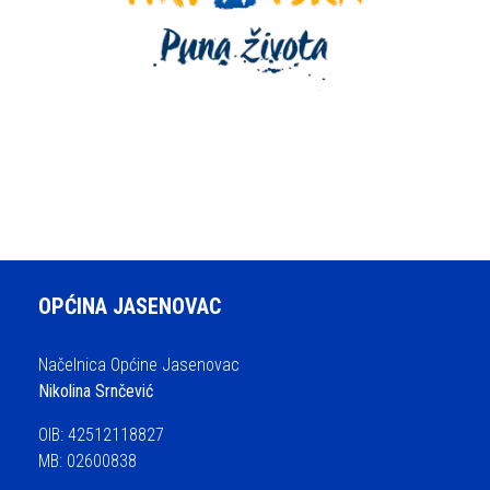
OPĆINA JASENOVAC
Načelnica Općine Jasenovac
Nikolina Srnčević
OIB: 42512118827
MB: 02600838