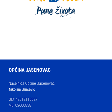
OPĆINA JASENOVAC
Načelnica Općine Jasenovac
Nikolina Srnčević
OIB: 42512118827
MB: 02600838