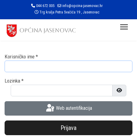
044 672 005
info@opcina-jasenovac.hr
Trg kralja Petra Svačića 19 , Jasenovac
Korisničko ime
*
Lozinka
*
Prikaži l
Web autentifikacija
Prijava