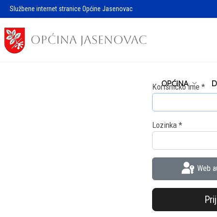
Službene internet stranice Općine Jasenovac
OPĆINA
D
Korisničko ime
*
Lozinka
*
Web au
Pri