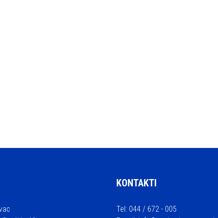
KONTAKTI
vac
Tel: 044 / 672 - 005