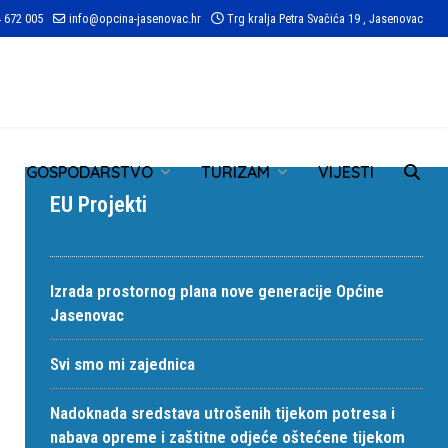
 672 005
info@opcina-jasenovac.hr
Trg kralja Petra Svačića 19 , Jasenovac
TR
GOSPODARSTVO
TURIZAM
VIJESTI
EU Projekti
Izrada prostornog plana nove generacije Općine
Jasenovac
Svi smo mi zajednica
Nadoknada sredstava utrošenih tijekom potresa i
nabava opreme i zaštitne odjeće oštećene tijekom