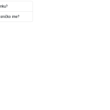
inku?
risničko ime?