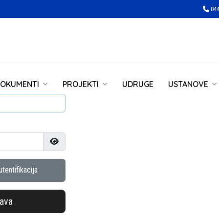
044
OKUMENTI
PROJEKTI
UDRUGE
USTANOVE
Prikaži lozinku
tentifikacija
java