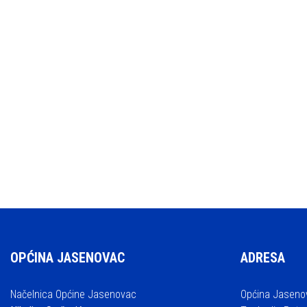
OPĆINA JASENOVAC
ADRESA
Načelnica Općine Jasenovac
Općina Jaseno