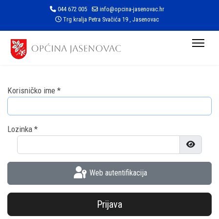
044 672 005
info@opcina-jasenovac.hr
Trg kralja Petra Svačića 19 , Jasenovac
Korisničko ime
*
Lozinka
*
Prikaži l
Web autentifikacija
Prijava