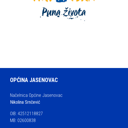
OPĆINA JASENOVAC
Načelnica Općine Jasenovac
Nikolina Srnčević
OIB: 42512118827
MB: 02600838