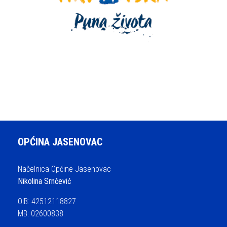
OPĆINA JASENOVAC
Načelnica Općine Jasenovac
Nikolina Srnčević
OIB: 42512118827
MB: 02600838