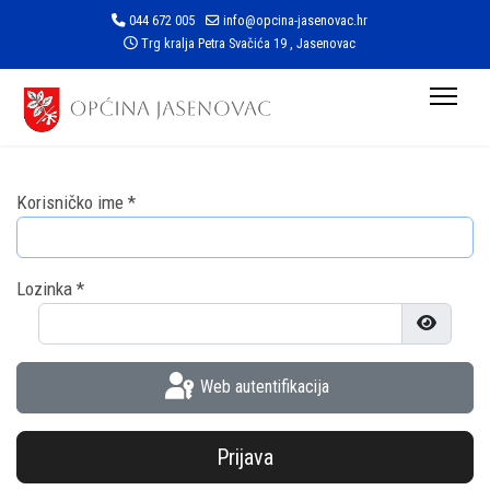
044 672 005
info@opcina-jasenovac.hr
Trg kralja Petra Svačića 19 , Jasenovac
Korisničko ime
*
Lozinka
*
Prikaži l
Web autentifikacija
Prijava