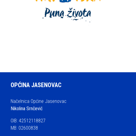
OPĆINA JASENOVAC
Načelnica Općine Jasenovac
Nikolina Srnčević
OIB: 42512118827
MB: 02600838