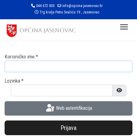
044 672 005
info@opcina-jasenovac.hr
Trg kralja Petra Svačića 19 , Jasenovac
Korisničko ime
*
Lozinka
*
Prikaži l
Web autentifikacija
Prijava