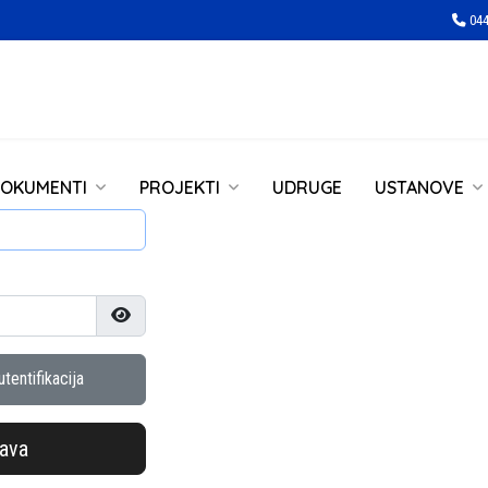
044
OKUMENTI
PROJEKTI
UDRUGE
USTANOVE
Prikaži lozinku
tentifikacija
java