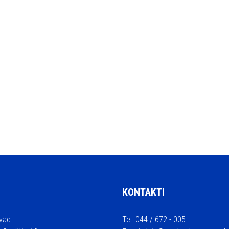
KONTAKTI
vac
Tel: 044 / 672 - 005