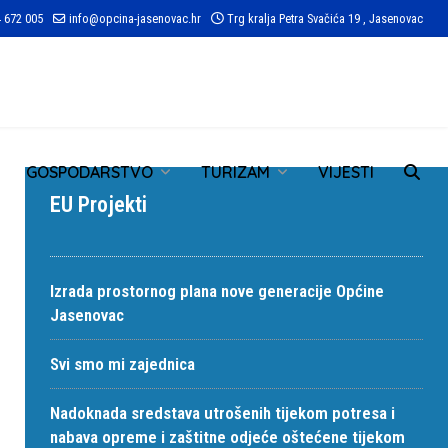
 672 005
info@opcina-jasenovac.hr
Trg kralja Petra Svačića 19 , Jasenovac
TR
GOSPODARSTVO
TURIZAM
VIJESTI
EU Projekti
Izrada prostornog plana nove generacije Općine
Jasenovac
Svi smo mi zajednica
Nadoknada sredstava utrošenih tijekom potresa i
nabava opreme i zaštitne odjeće oštećene tijekom