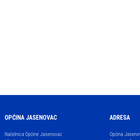
OPĆINA JASENOVAC
ADRESA
Načelnica Općine Jasenovac
Općina Jaseno