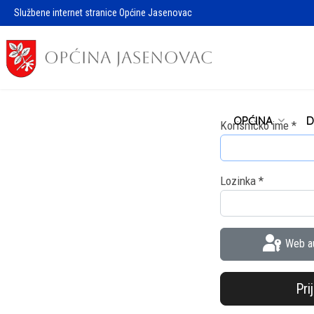
Službene internet stranice Općine Jasenovac
OPĆINA
D
Korisničko ime
*
Lozinka
*
Web au
Pri