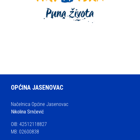
OPĆINA JASENOVAC
Načelnica Općine Jasenovac
Nikolina Srnčević
OIB: 42512118827
MB: 02600838