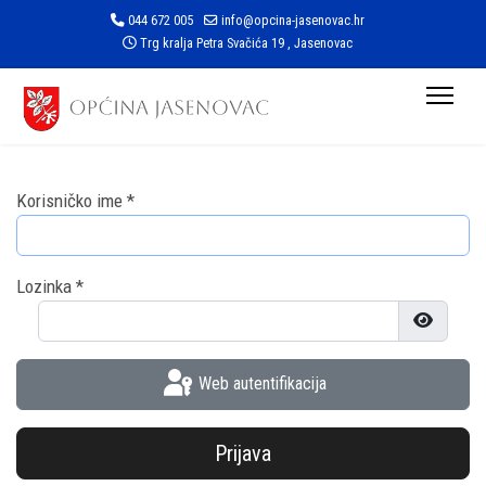
044 672 005
info@opcina-jasenovac.hr
Trg kralja Petra Svačića 19 , Jasenovac
Korisničko ime
*
Lozinka
*
Prikaži l
Web autentifikacija
Prijava