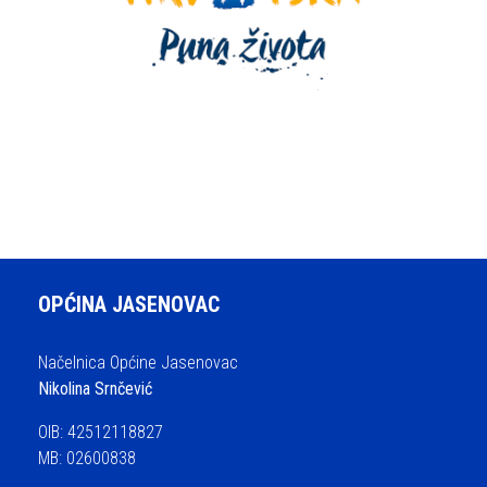
OPĆINA JASENOVAC
Načelnica Općine Jasenovac
Nikolina Srnčević
OIB: 42512118827
MB: 02600838