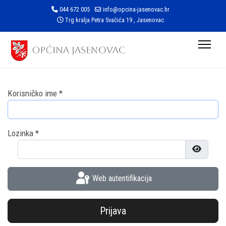
044 672 005
info@opcina-jasenovac.hr
Trg kralja Petra Svačića 19 , Jasenovac
Korisničko ime
*
Lozinka
*
Prikaži l
Web autentifikacija
Prijava