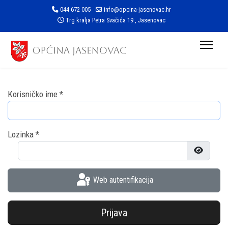
044 672 005
info@opcina-jasenovac.hr
Trg kralja Petra Svačića 19 , Jasenovac
Korisničko ime
*
Lozinka
*
Prikaži l
Web autentifikacija
Prijava