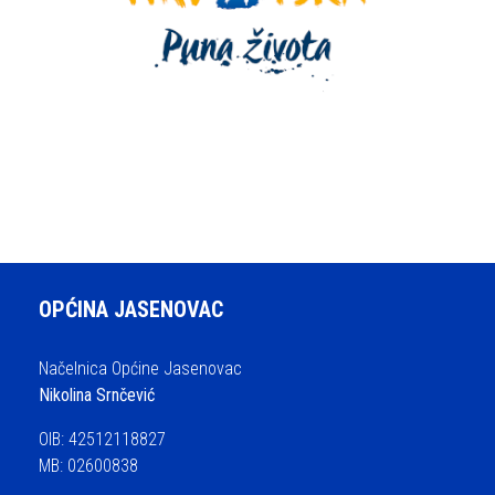
OPĆINA JASENOVAC
Načelnica Općine Jasenovac
Nikolina Srnčević
OIB: 42512118827
MB: 02600838