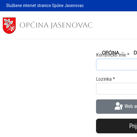
Službene internet stranice Općine Jasenovac
OPĆINA
D
Korisničko ime
*
Lozinka
*
Web au
Pri