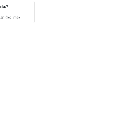
inku?
risničko ime?