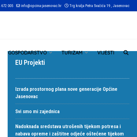
 672 005
info@opcina-jasenovac.hr
Trg kralja Petra Svačića 19 , Jasenovac
TR
GOSPODARSTVO
TURIZAM
VIJESTI
EU Projekti
Izrada prostornog plana nove generacije Općine
Jasenovac
Svi smo mi zajednica
Nadoknada sredstava utrošenih tijekom potresa i
nabava opreme i zaštitne odjeće oštećene tijekom