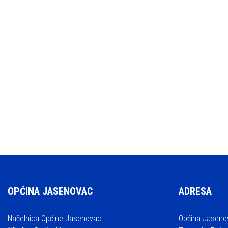
OPĆINA JASENOVAC
ADRESA
Načelnica Općine Jasenovac
Općina Jaseno