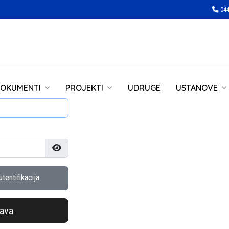
044
OKUMENTI
PROJEKTI
UDRUGE
USTANOVE
Prikaži lozinku
tentifikacija
java