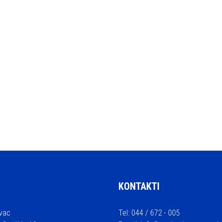
KONTAKTI
vac
Tel: 044 / 672 - 005