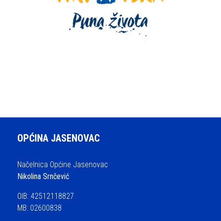
OPĆINA JASENOVAC
Načelnica Općine Jasenovac
Nikolina Srnčević
OIB: 42512118827
MB: 02600838