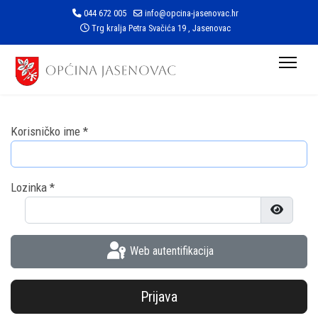
044 672 005
info@opcina-jasenovac.hr
Trg kralja Petra Svačića 19 , Jasenovac
Korisničko ime
*
Lozinka
*
Prikaži l
Web autentifikacija
Prijava