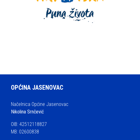
OPĆINA JASENOVAC
Načelnica Općine Jasenovac
Nikolina Srnčević
OIB: 42512118827
MB: 02600838