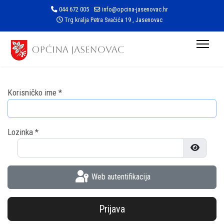
044 672 005
info@opcina-jasenovac.hr
Trg kralja Petra Svačića 19 , Jasenovac
Korisničko ime
*
Lozinka
*
Prikaži l
Web autentifikacija
Prijava