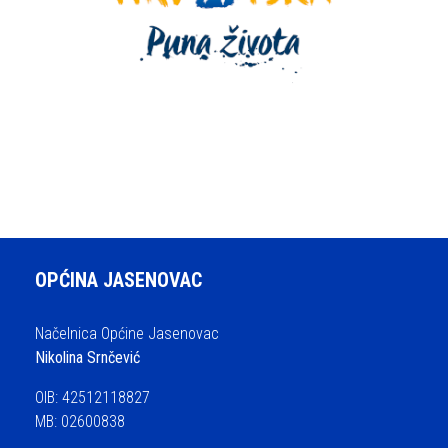
OPĆINA JASENOVAC
Načelnica Općine Jasenovac
Nikolina Srnčević
OIB: 42512118827
MB: 02600838