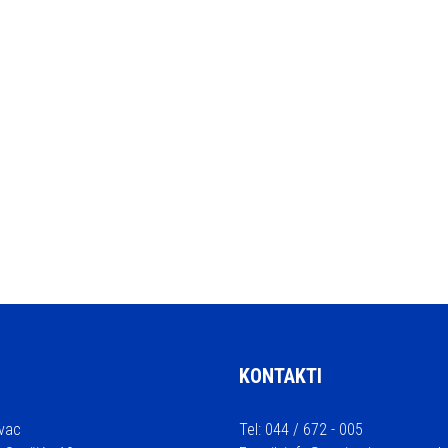
KONTAKTI
vac
Tel: 044 / 672 - 005