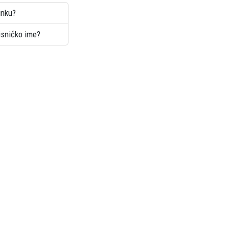
inku?
risničko ime?