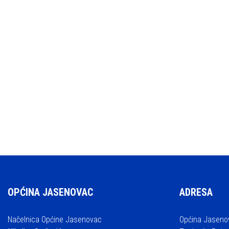
OPĆINA JASENOVAC
ADRESA
Načelnica Općine Jasenovac
Općina Jaseno