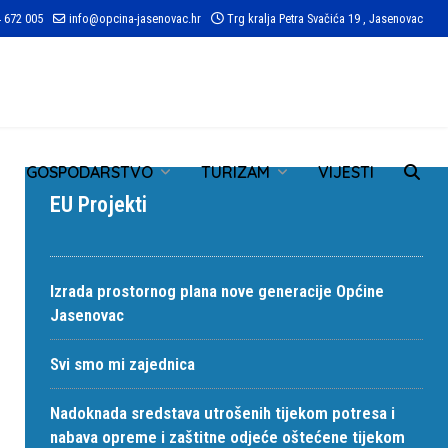
 672 005
info@opcina-jasenovac.hr
Trg kralja Petra Svačića 19 , Jasenovac
TR
GOSPODARSTVO
TURIZAM
VIJESTI
EU Projekti
Izrada prostornog plana nove generacije Općine
Jasenovac
Svi smo mi zajednica
Nadoknada sredstava utrošenih tijekom potresa i
nabava opreme i zaštitne odjeće oštećene tijekom