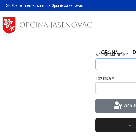
Službene internet stranice Općine Jasenovac
OPĆINA
D
Korisničko ime
*
Lozinka
*
Web au
Pri