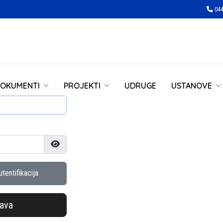
044
OKUMENTI
PROJEKTI
UDRUGE
USTANOVE
Prikaži lozinku
tentifikacija
java