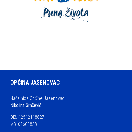
OPĆINA JASENOVAC
Načelnica Općine Jasenovac
Nikolina Srnčević
OIB: 42512118827
MB: 02600838