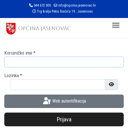
044 672 005
info@opcina-jasenovac.hr
Trg kralja Petra Svačića 19 , Jasenovac
Korisničko ime
*
Lozinka
*
Prikaži l
Web autentifikacija
Prijava