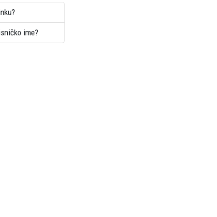
inku?
risničko ime?