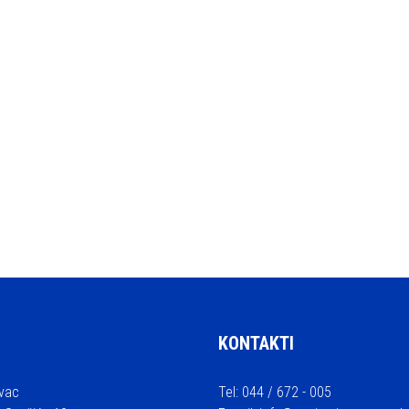
KONTAKTI
vac
Tel: 044 / 672 - 005