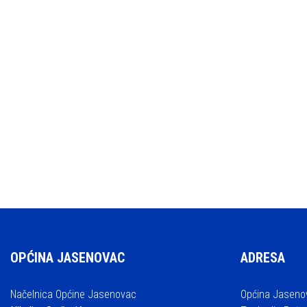
OPĆINA JASENOVAC
ADRESA
Načelnica Općine Jasenovac
Općina Jaseno