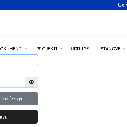
044
OKUMENTI
PROJEKTI
UDRUGE
USTANOVE
Prikaži lozinku
tentifikacija
java