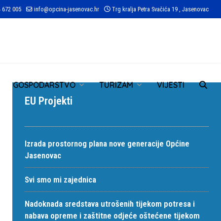
 672 005
info@opcina-jasenovac.hr
Trg kralja Petra Svačića 19 , Jasenovac
TR
GOSPODARSTVO
TURIZAM
VIJESTI
EU Projekti
Izrada prostornog plana nove generacije Općine
Jasenovac
Svi smo mi zajednica
Nadoknada sredstava utrošenih tijekom potresa i
nabava opreme i zaštitne odjeće oštećene tijekom