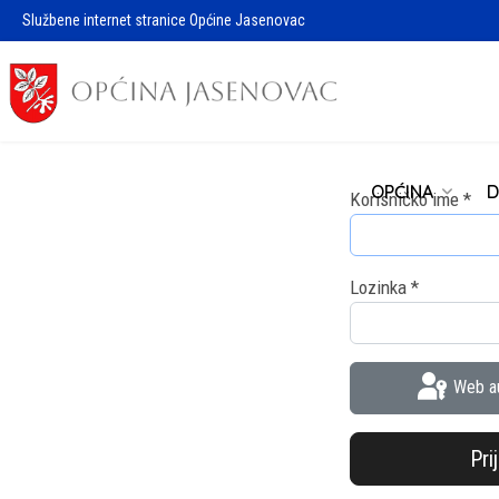
Službene internet stranice Općine Jasenovac
OPĆINA
D
Korisničko ime
*
Lozinka
*
Web au
Pri