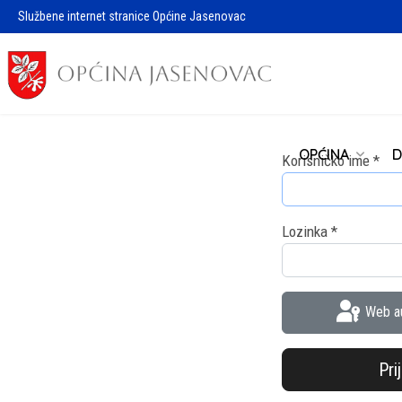
Službene internet stranice Općine Jasenovac
OPĆINA
D
Korisničko ime
*
Lozinka
*
Web au
Pri