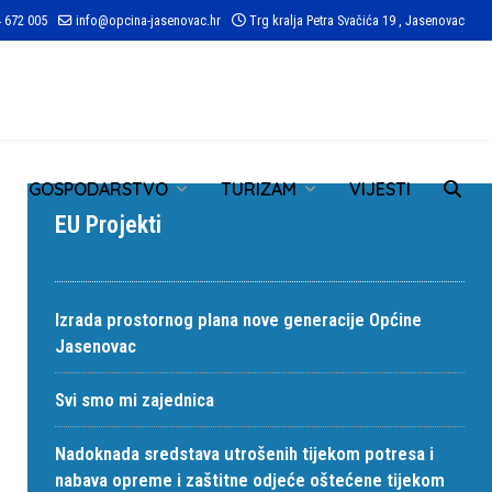
 672 005
info@opcina-jasenovac.hr
Trg kralja Petra Svačića 19 , Jasenovac
TR
GOSPODARSTVO
TURIZAM
VIJESTI
EU Projekti
Izrada prostornog plana nove generacije Općine
Jasenovac
Svi smo mi zajednica
Nadoknada sredstava utrošenih tijekom potresa i
nabava opreme i zaštitne odjeće oštećene tijekom