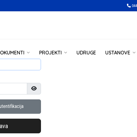
044
OKUMENTI
PROJEKTI
UDRUGE
USTANOVE
Prikaži lozinku
tentifikacija
java