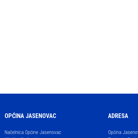
OPĆINA JASENOVAC
ADRESA
Načelnica Općine Jasenovac
Općina Jaseno