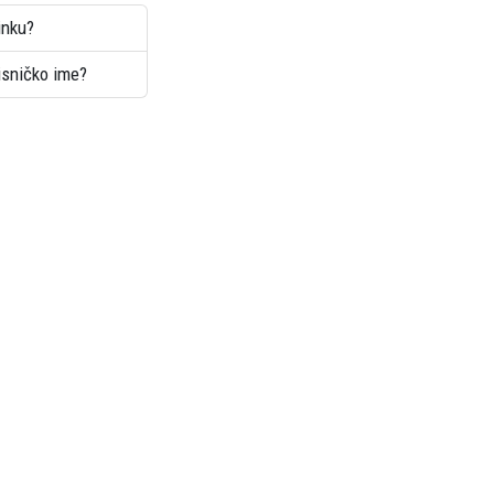
inku?
risničko ime?