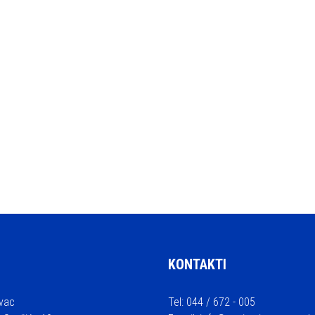
KONTAKTI
vac
Tel: 044 / 672 - 005