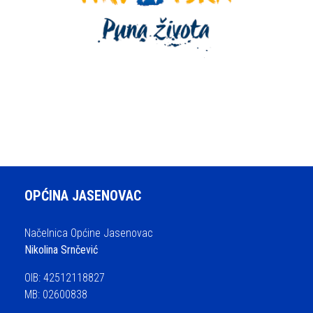
OPĆINA JASENOVAC
Načelnica Općine Jasenovac
Nikolina Srnčević
OIB: 42512118827
MB: 02600838