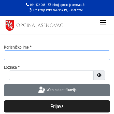
044 672 005
info@opcina-jasenovac.hr
Trg kralja Petra Svačića 19 , Jasenovac
Korisničko ime
*
Lozinka
*
Prikaži l
Web autentifikacija
Prijava