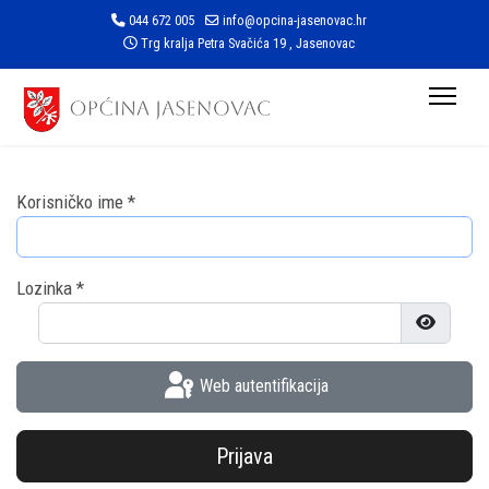
044 672 005
info@opcina-jasenovac.hr
Trg kralja Petra Svačića 19 , Jasenovac
Korisničko ime
*
Lozinka
*
Prikaži l
Web autentifikacija
Prijava