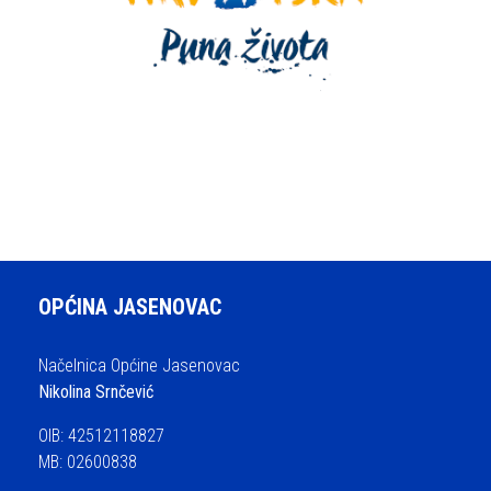
OPĆINA JASENOVAC
Načelnica Općine Jasenovac
Nikolina Srnčević
OIB: 42512118827
MB: 02600838