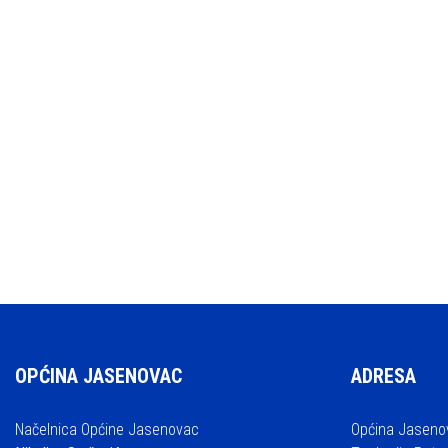
OPĆINA JASENOVAC
ADRESA
Načelnica Općine Jasenovac
Općina Jaseno