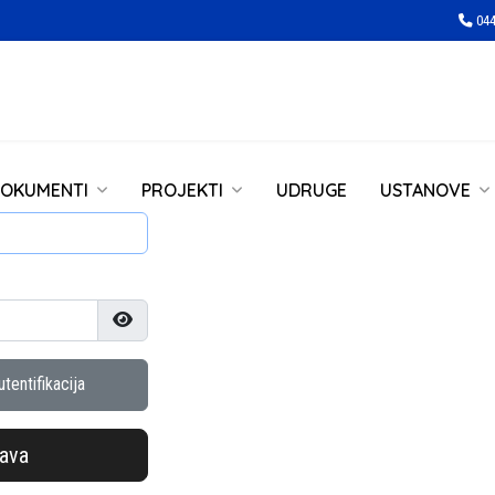
044
OKUMENTI
PROJEKTI
UDRUGE
USTANOVE
Prikaži lozinku
tentifikacija
java