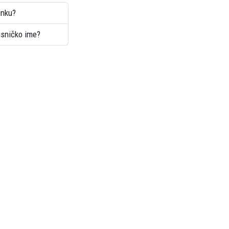
inku?
risničko ime?