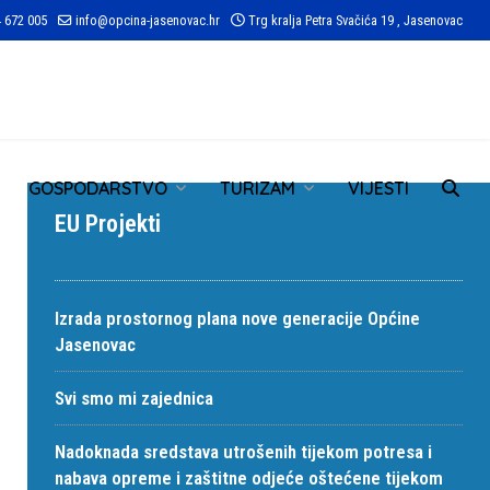
 672 005
info@opcina-jasenovac.hr
Trg kralja Petra Svačića 19 , Jasenovac
TR
GOSPODARSTVO
TURIZAM
VIJESTI
EU Projekti
Izrada prostornog plana nove generacije Općine
Jasenovac
Svi smo mi zajednica
Nadoknada sredstava utrošenih tijekom potresa i
nabava opreme i zaštitne odjeće oštećene tijekom