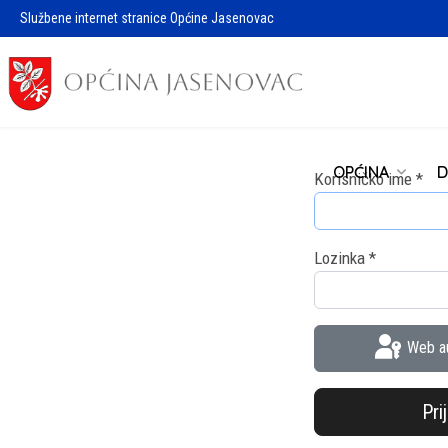
Službene internet stranice Općine Jasenovac
OPĆINA
D
Korisničko ime
*
Lozinka
*
Web au
Pri