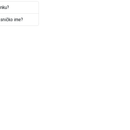
inku?
risničko ime?