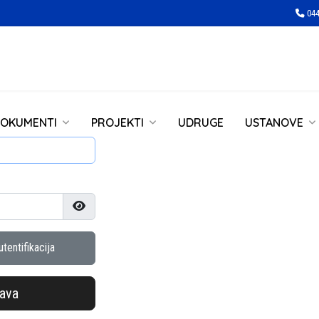
044
OKUMENTI
PROJEKTI
UDRUGE
USTANOVE
Prikaži lozinku
tentifikacija
java