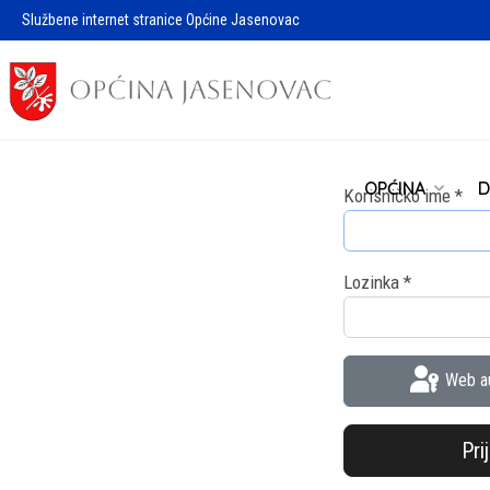
Službene internet stranice Općine Jasenovac
OPĆINA
D
Korisničko ime
*
Lozinka
*
Web au
Pri