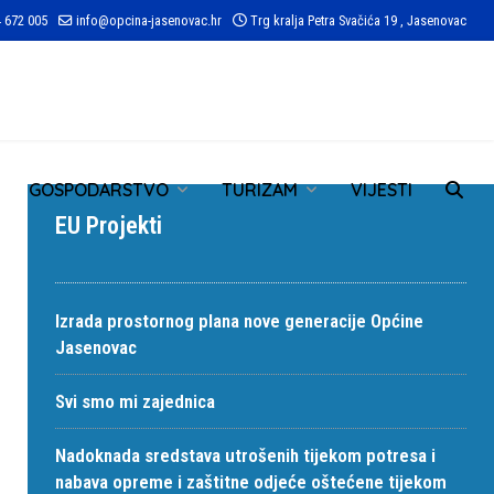
 672 005
info@opcina-jasenovac.hr
Trg kralja Petra Svačića 19 , Jasenovac
TR
GOSPODARSTVO
TURIZAM
VIJESTI
EU Projekti
Izrada prostornog plana nove generacije Općine
Jasenovac
Svi smo mi zajednica
Nadoknada sredstava utrošenih tijekom potresa i
nabava opreme i zaštitne odjeće oštećene tijekom