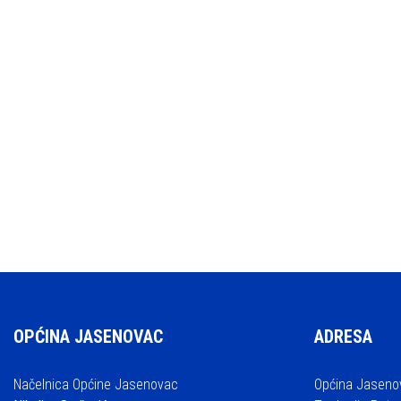
OPĆINA JASENOVAC
ADRESA
Načelnica Općine Jasenovac
Općina Jaseno