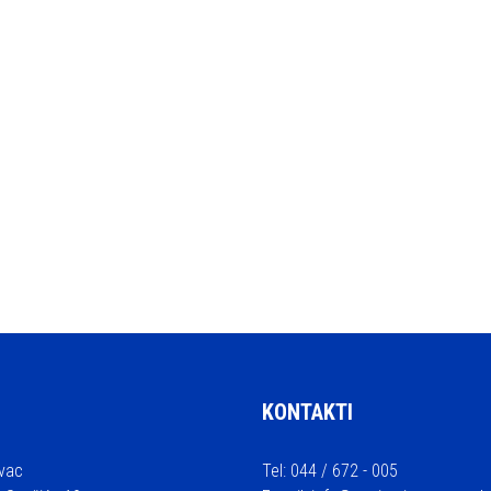
KONTAKTI
vac
Tel: 044 / 672 - 005