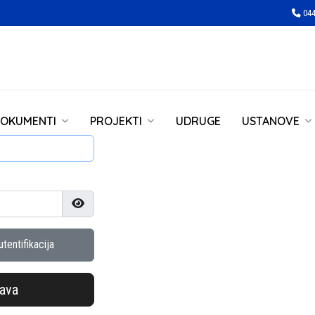
044
OKUMENTI
PROJEKTI
UDRUGE
USTANOVE
Prikaži lozinku
tentifikacija
java