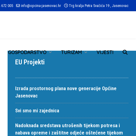
 672 005
info@opcina-jasenovac.hr
Trg kralja Petra Svačića 19 , Jasenovac
TR
GOSPODARSTVO
TURIZAM
VIJESTI
EU Projekti
Izrada prostornog plana nove generacije Općine
Jasenovac
Svi smo mi zajednica
Nadoknada sredstava utrošenih tijekom potresa i
nabava opreme i zaštitne odjeće oštećene tijekom