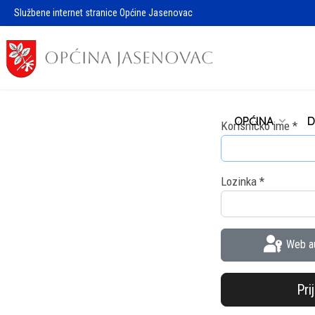
Službene internet stranice Općine Jasenovac
OPĆINA
D
Korisničko ime
*
Lozinka
*
Web au
Pri