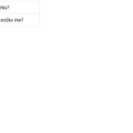
inku?
risničko ime?