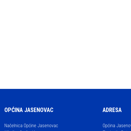
OPĆINA JASENOVAC
ADRESA
Načelnica Općine Jasenovac
Općina Jaseno