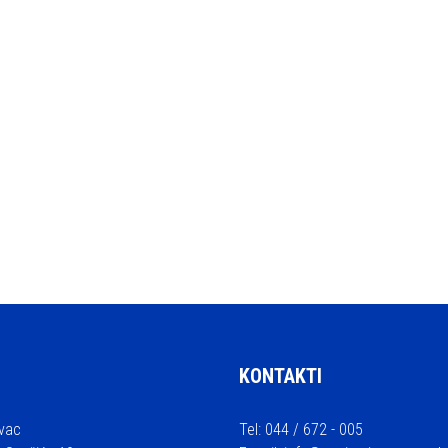
KONTAKTI
vac
Tel: 044 / 672 - 005