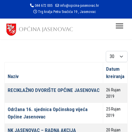
044 672 005
info@opcina-jasenovac.hr
Trg kralja Petra Svačića 19 , Jasenovac
Prikaz #
Datum
Naziv
kreiranja
Članci
RECIKLAŽNO DVORIŠTE OPĆINE JASENOVAC
26 Rujan
2019
Održana 16. sjednica Općinskog vijeća
25 Rujan
2019
Općine Jasenovac
NK JASENOVAC – RADNA AKCIJA
20 Rujan