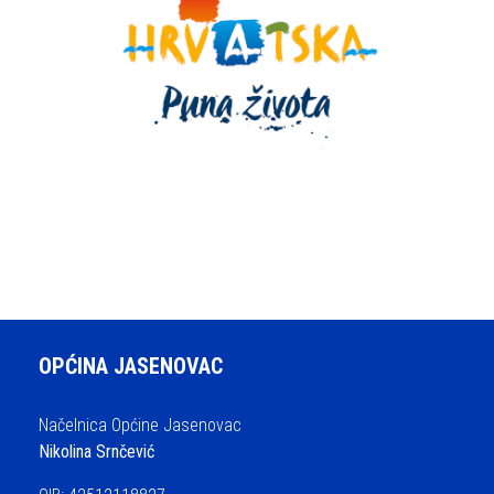
OPĆINA JASENOVAC
Načelnica Općine Jasenovac
Nikolina Srnčević