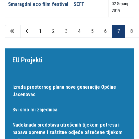
Smaragdni eco film festival – SEFF
02 Srpanj
2019
1
2
3
4
5
6
7
8
Stranica 7 od 10
EU Projekti
Izrada prostornog plana nove generacije Općine
Jasenovac
Svi smo mi zajednica
Nadoknada sredstava utrošenih tijekom potresa i
nabava opreme i zaštitne odjeće oštećene tijekom