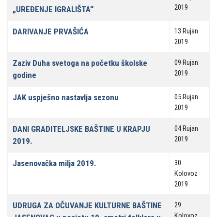
2019
„UREĐENJE IGRALIŠTA“
DARIVANJE PRVAŠIĆA
13 Rujan
2019
Zaziv Duha svetoga na početku školske
09 Rujan
2019
godine
JAK uspješno nastavlja sezonu
05 Rujan
2019
DANI GRADITELJSKE BAŠTINE U KRAPJU
04 Rujan
2019
2019.
Jasenovačka milja 2019.
30
Kolovoz
2019
UDRUGA ZA OČUVANJE KULTURNE BAŠTINE
29
Kolovoz