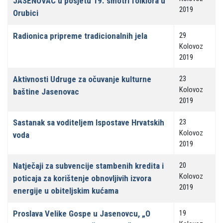
JASENOVAC u posjetu 19. smotri folklora u
2019
Orubici
Radionica pripreme tradicionalnih jela
29
Kolovoz
2019
Aktivnosti Udruge za očuvanje kulturne
23
Kolovoz
baštine Jasenovac
2019
Sastanak sa voditeljem Ispostave Hrvatskih
23
Kolovoz
voda
2019
Natječaji za subvencije stambenih kredita i
20
Kolovoz
poticaja za korištenje obnovljivih izvora
2019
energije u obiteljskim kućama
Proslava Velike Gospe u Jasenovcu, „O
19